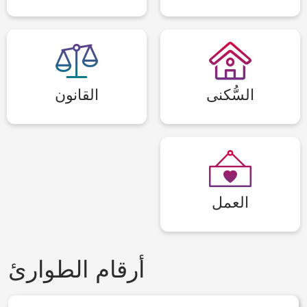
السُّكنى
القانون
العمل
أرقام الطوارئ