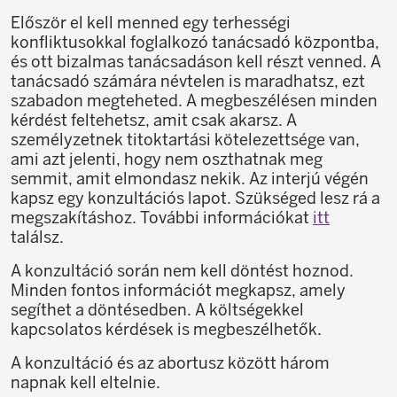
Először el kell menned egy terhességi
konfliktusokkal foglalkozó tanácsadó központba,
és ott bizalmas tanácsadáson kell részt venned. A
tanácsadó számára névtelen is maradhatsz, ezt
szabadon megteheted. A megbeszélésen minden
kérdést feltehetsz, amit csak akarsz. A
személyzetnek titoktartási kötelezettsége van,
ami azt jelenti, hogy nem oszthatnak meg
semmit, amit elmondasz nekik. Az interjú végén
kapsz egy konzultációs lapot. Szükséged lesz rá a
megszakításhoz. További információkat
itt
találsz.
A konzultáció során nem kell döntést hoznod.
Minden fontos információt megkapsz, amely
segíthet a döntésedben. A költségekkel
kapcsolatos kérdések is megbeszélhetők.
A konzultáció és az abortusz között három
napnak kell eltelnie.