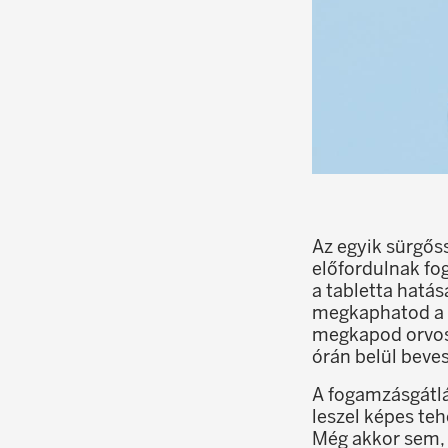
Az egyik sürgős
előfordulnak fo
a tabletta hatá
megkaphatod a "
megkapod orvosi
órán belül beve
A fogamzásgátlá
leszel képes teh
Még akkor sem, 