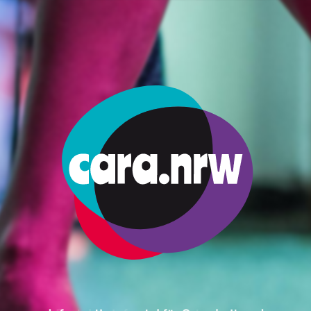
s Fogamzásgátló Módszerek?