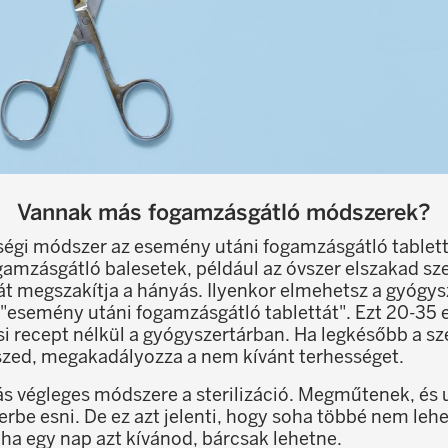
Vannak más fogamzásgátló módszerek?
ségi módszer az esemény utáni fogamzásgátló tablet
gamzásgátló balesetek, például az óvszer elszakad sz
sát megszakítja a hányás. Ilyenkor elmehetsz a gyógys
esemény utáni fogamzásgátló tablettát". Ezt 20-35 
 recept nélkül a gyógyszertárban. Ha legkésőbb a sz
szed, megakadályozza a nem kívánt terhességet.
s végleges módszere a sterilizáció. Megműtenek, és
erbe esni. De ez azt jelenti, hogy soha többé nem le
ha egy nap azt kívánod, bárcsak lehetne.