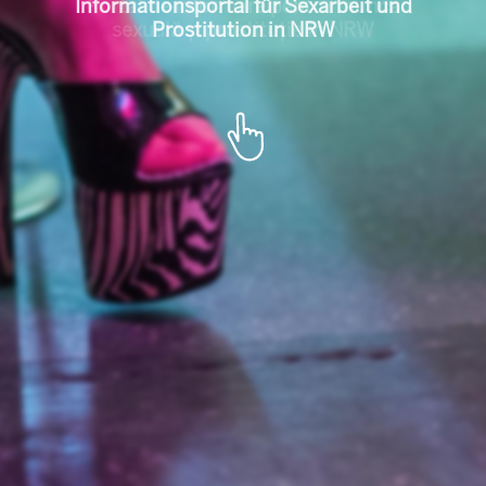
l für Sexarbeit u
Portal de informare pentru munca
sexuală și prostituție în NRW