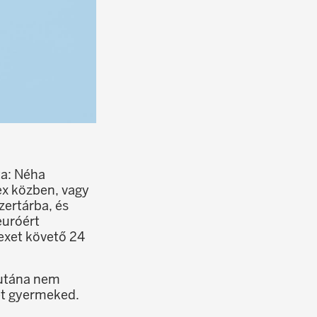
ta: Néha
ex közben, vagy
zertárba, és
euróért
exet követő 24
 utána nem
het gyermeked.