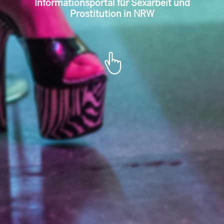
l für Sexarbeit u
Portal de informare pentru munca
sexuală și prostituție în NRW