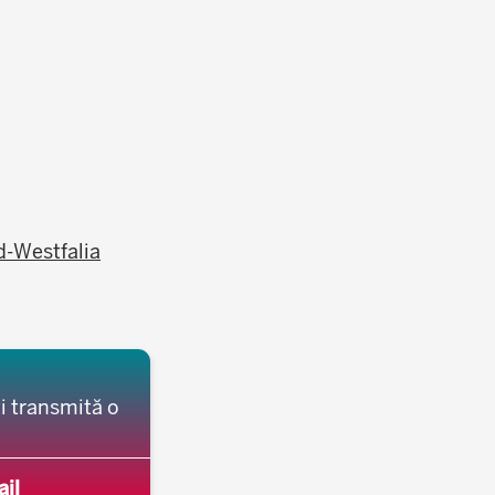
d-Westfalia
ți transmită o
ail