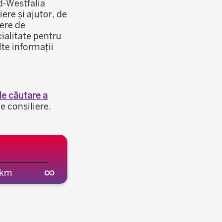
rd-Westfalia
ere și ajutor, de
iere de
cialitate pentru
lte informații
e căutare a
e consiliere.
∞
 km