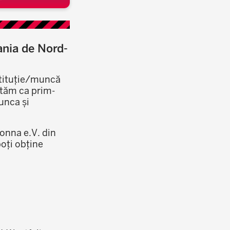
ania de Nord-
stituție/muncă
jutăm ca prim-
munca și
onna e.V. din
oți obține