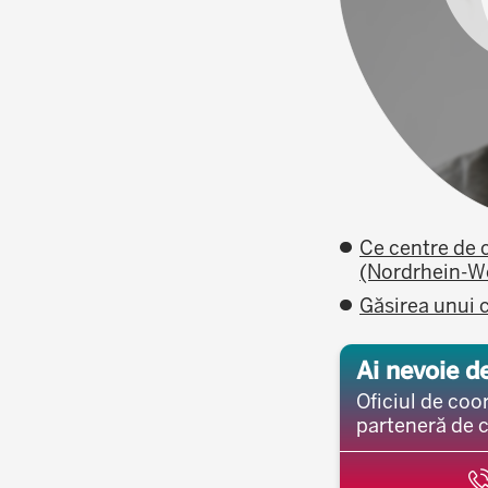
Ce centre de c
(Nordrhein-W
Găsirea unui c
Ai nevoie d
Oficiul de coor
parteneră de 