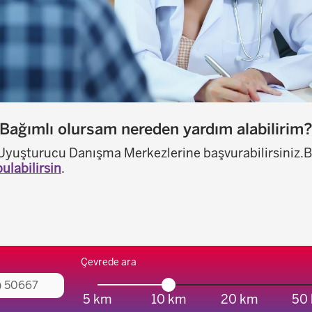
Bağımlı olursam nereden yardım alabilirim
 Uyuşturucu Danışma Merkezlerine başvurabilirsiniz.B
bulabilirsin
.
Çevrede ara
5 km
10 km
20 km
50