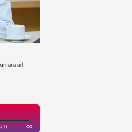
?
unlara ait
∞
 km