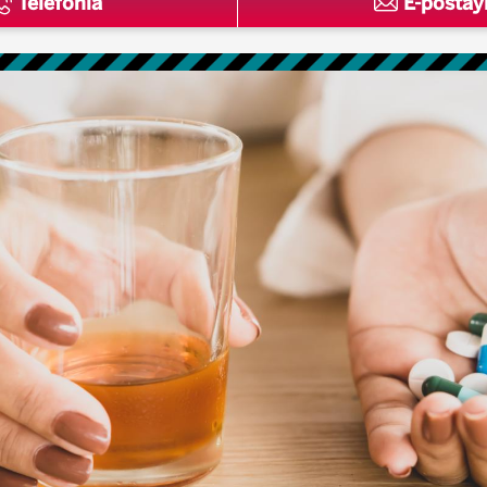
Telefonla
E-postay