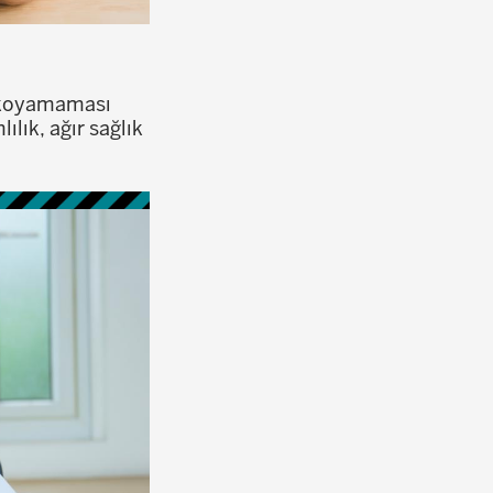
ı koyamaması
lık, ağır sağlık