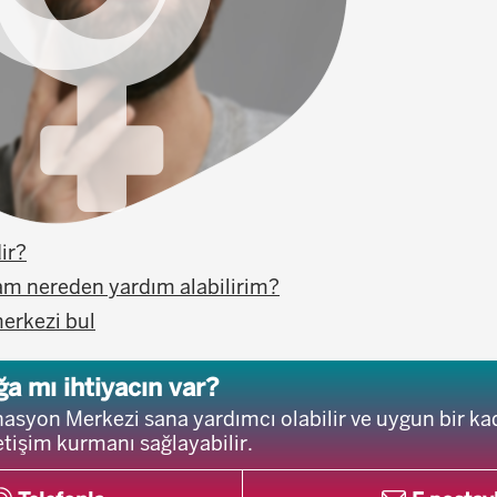
ir?
am nereden yardım alabilirim?
erkezi bul
a mı ihtiyacın var?
asyon Merkezi sana yardımcı olabilir ve uygun bir ka
etişim kurmanı sağlayabilir.