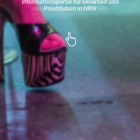
l für Sexarbeit u
Portal de informare pentru munca
sexuală și prostituție în NRW