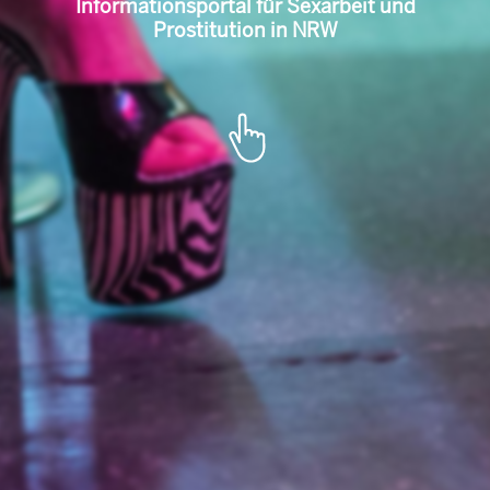
l für Sexarbeit u
Portal de informare pentru munca
sexuală și prostituție în NRW