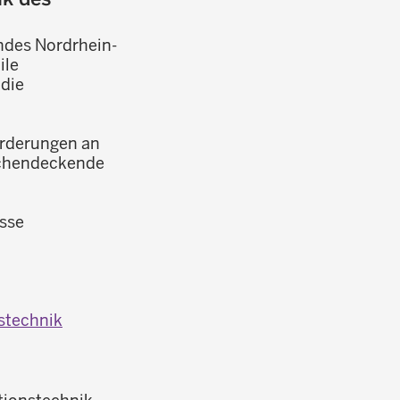
andes Nordrhein-
ile
 die
forderungen an
lächendeckende
esse
stechnik