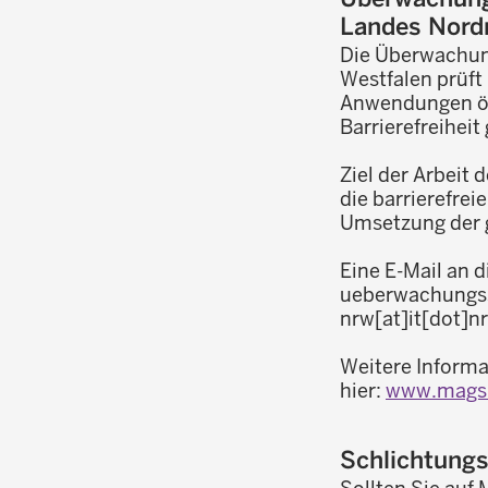
Landes Nord
Die Überwachung
Westfalen prüft
Anwendungen öff
Barrierefreiheit
Ziel der Arbeit 
die barrierefre
Umsetzung der g
Eine E-Mail an 
ueberwachungss
nrw[at]it[dot]n
Weitere Informa
hier:
www.mags.n
Schlichtung