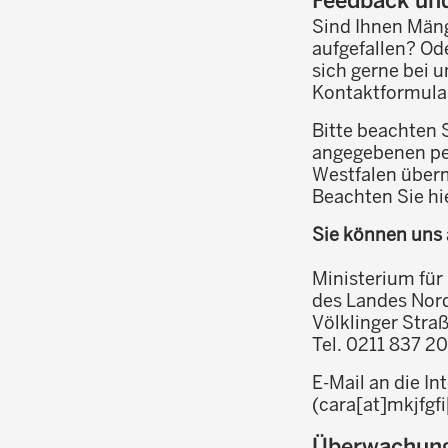
Sind Ihnen Mäng
aufgefallen? Od
sich gerne bei 
Kontaktformular
Bitte beachten 
angegebenen pe
Westfalen überm
Beachten Sie hi
Sie können uns 
Ministerium für 
des Landes Nor
Völklinger Stra
Tel. 0211 837 2
E-Mail an die In
(cara[at]mkjfgf
Überwachungs