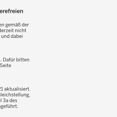
erefreien
gen gemäß der
erzeit nicht
 und dabei
. Dafür bitten
Seite
 aktualisiert.
leichstellung,
l 3a des
geführt.