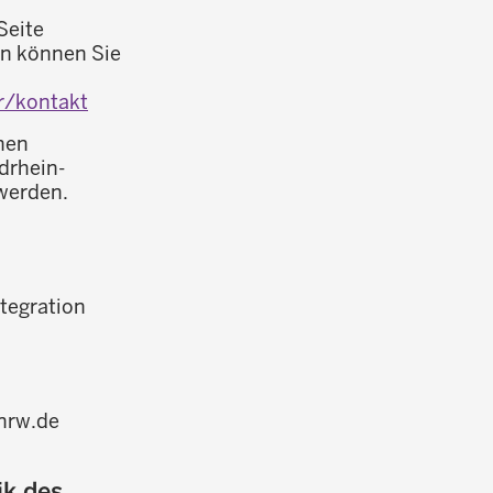
Seite
nn können Sie
r/kontakt
nen
drhein-
werden.
ntegration
.nrw.de
ik des