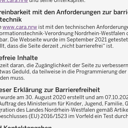
w.cara.nrw
und seine Unterkapitel.
reinbarkeit mit den Anforderungen zur barri
technik
te
www.cara.nrw
ist mit den technischen Anforderun
nformationstechnik-Verordnung Nordrhein-Westfalen d
bar. Die Webseite wurde im September 2021 getestet
t, dass die Seite derzeit „nicht barrierefrei“ ist.
efreie Inhalte
zeit daran, die Zugänglichkeit der Seite zu verbessern
twas Geduld, da teilweise in die Programmierung der 
rden muss.
eser Erklärung zur Barrierefreiheit
 wurde am 30. August 2020 erstellt und am 07.10.2021
uftrag des Ministerium für Kinder, Jugend, Familie, G
gration des Landes Nordrhein-Westfalen gemäß Artike
schlusses (EU) 2016/1523 im Vorfeld ein Test durch
d Kontaktangaben