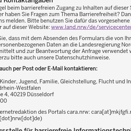
el beim barrierefreien Zugang zu Inhalten auf dieser 
er haben Sie Fragen zum Thema Barrierefreiheit? Da
uns melden. Bitte benutzen Sie dafür das vorgesehene
 auf dieser Website:
www.land.nrw/de/servicecente
Sie, dass mit dem Absenden des Formulars die von Ih
rsonenbezogenen Daten an die Landesregierung Nor
ittelt und zur Beantwortung der Anfrage verwendet 
erzu bitte auch unsere Datenschutzhinweise.
auch per Post oder E-Mail kontaktieren:
Kinder, Jugend, Familie, Gleichstellung, Flucht und I
drhein-Westfalen
ße 4, 40219 Düsseldorf
000
ternetredaktion des Portals cara.nrw:
cara
[at]
mkjfgfi
i[dot]nrw[dot]de)
stelle für barrierefreie Informationstechn