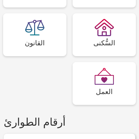
السُّكنى
القانون
العمل
أرقام الطوارئ