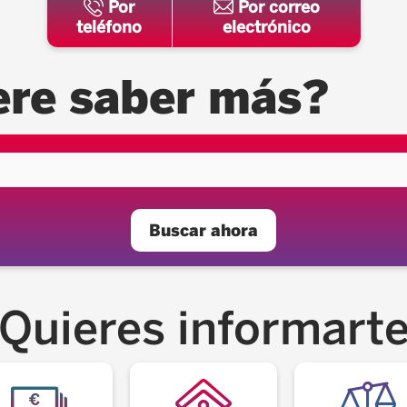
Por
Por correo
teléfono
electrónico
ere saber más?
Buscar ahora
Quieres informart