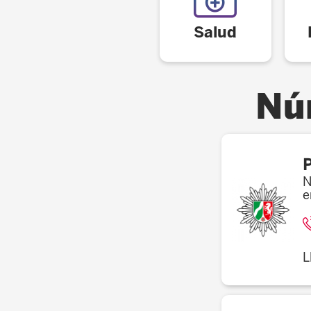
Salud
Nú
P
N
e
L