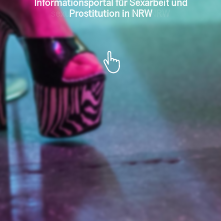
l für Sexarbeit u
Portal de informare pentru munca
sexuală și prostituție în NRW