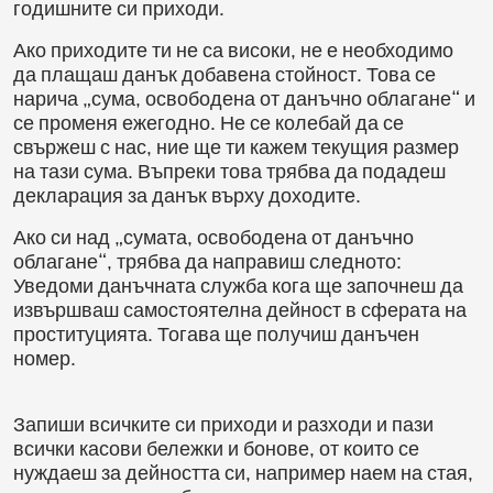
годишните си приходи.
Ако приходите ти не са високи, не е необходимо
да плащаш данък добавена стойност. Това се
нарича „сума, освободена от данъчно облагане“ и
се променя ежегодно. Не се колебай да се
свържеш с нас, ние ще ти кажем текущия размер
на тази сума. Въпреки това трябва да подадеш
декларация за данък върху доходите.
Ако си над „сумата, освободена от данъчно
облагане“, трябва да направиш следното:
Уведоми данъчната служба кога ще започнеш да
извършваш самостоятелна дейност в сферата на
проституцията. Тогава ще получиш данъчен
номер.
Запиши всичките си приходи и разходи и пази
всички касови бележки и бонове, от които се
нуждаеш за дейността си, например наем на стая,