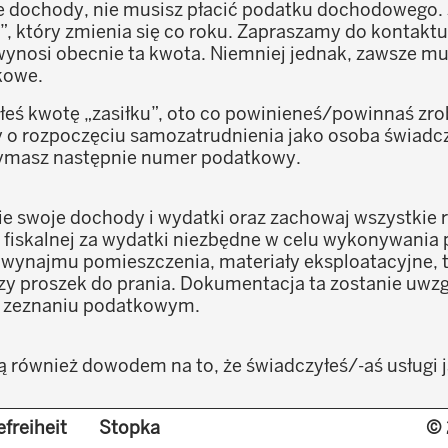
ie dochody, nie musisz płacić podatku dochodowego. J
, który zmienia się co roku. Zapraszamy do kontaktu
wynosi obecnie ta kwota. Niemniej jednak, zawsze mu
kowe.
yłeś kwotę „zasiłku”, oto co powinieneś/powinnaś zro
 o rozpoczęciu samozatrudnienia jako osoba świadcz
zymasz następnie numer podatkowy.
ie swoje dochody i wydatki oraz zachowaj wszystkie r
 fiskalnej za wydatki niezbędne w celu wykonywania 
 wynajmu pomieszczenia, materiały eksploatacyjne, t
y proszek do prania. Dokumentacja ta zostanie uwzg
 zeznaniu podatkowym.
 również dowodem na to, że świadczyłeś/-aś usługi 
stkie faktury, umowy najmu i rachunki przez okres 10
efreiheit
Stopka
© 