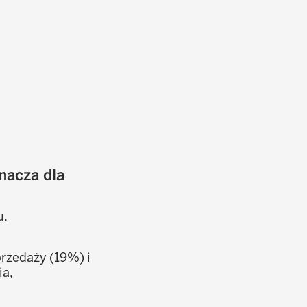
nacza dla
u.
przedaży (19%) i
ia,