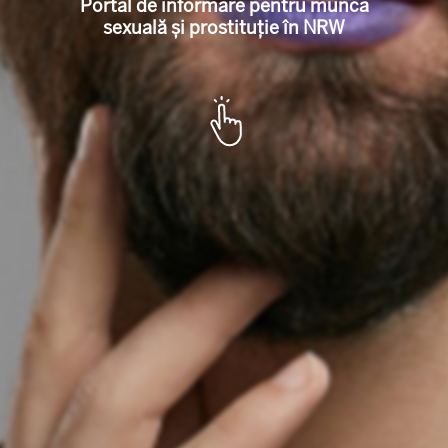
l für Sexarbeit u
Portal de informare pentru munca
sexuală și prostituție în NRW