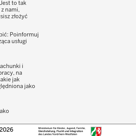
est to tak
 z nami,
sisz złożyć
bić: Poinformuj
ąca usługi
achunki i
pracy, na
akie jak
lędniona jako
jako
 lat.
2026