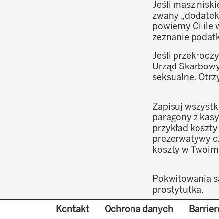
Jeśli masz nisk
zwany „dodatek”
powiemy Ci ile 
zeznanie podat
Jeśli przekrocz
Urząd Skarbowy
seksualne. Otr
Zapisuj wszystk
paragony z kasy
przykład koszty
prezerwatywy cz
koszty w Twoim
Pokwitowania są
prostytutka.
Unter Fußzeilenmenü
Przechowuj wszy
Kontakt
Ochrona danych
Barrier