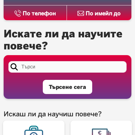
По телефон
По имейл до
Искате ли да научите
повече?
Търсене сега
Искаш ли да научиш повече?