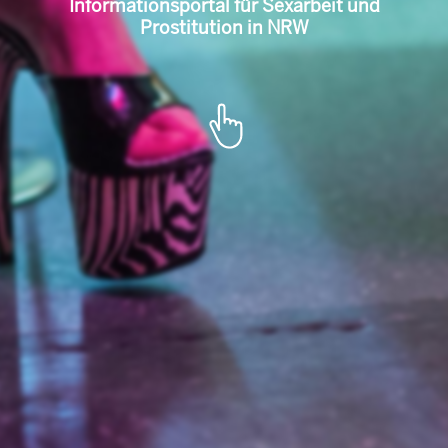
l für Sexarbeit u
Portal de informare pentru munca
sexuală și prostituție în NRW