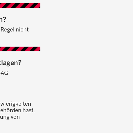
n?
Regel nicht
tlagen?
 BAG
wierigkeiten
Behörden hast.
gung von