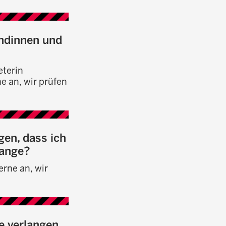
undinnen und
eterin
e an, wir prüfen
en, dass ich
fange?
erne an, wir
e verlangen,