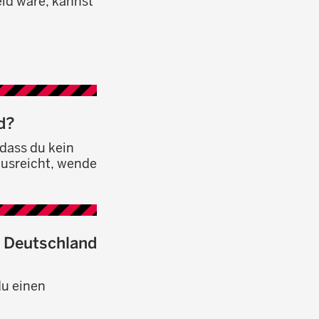
ld wäre, kannst
d?
 dass du kein
usreicht, wende
s Deutschland
du einen