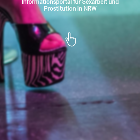
l für Sexarbeit u
Portal de informare pentru munca
sexuală și prostituție în NRW