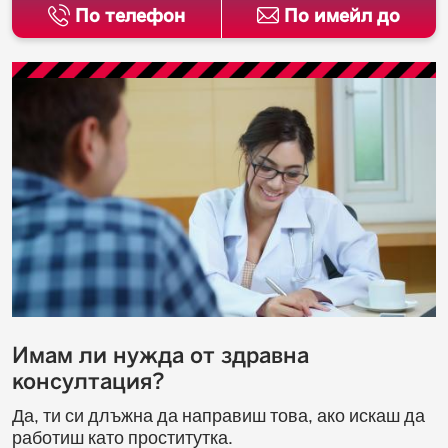
По телефон
По имейл до
Имам ли нужда от здравна
консултация?
Да, ти си длъжна да направиш това, ако искаш да
работиш като проститутка.