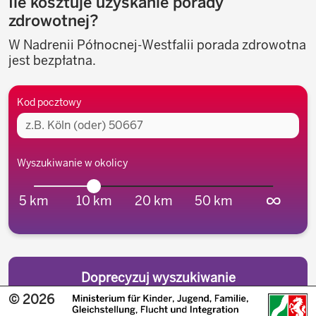
Ile kosztuje uzyskanie porady
zdrowotnej?
W Nadrenii Północnej-Westfalii porada zdrowotna
jest bezpłatna.
Okolica
Kod pocztowy
Wyszukiwanie w okolicy
∞
5 km
10 km
20 km
50 km
© 2026