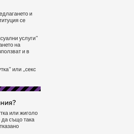
редлагането и
титуция се
ксуални услуги“
ането на
ползват и в
тка“ или „секс
ания?
утка или жиголо
 да също така
отказано