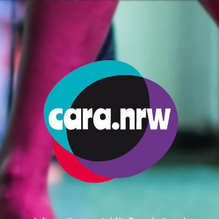
ми
Право
Проституция В Германия