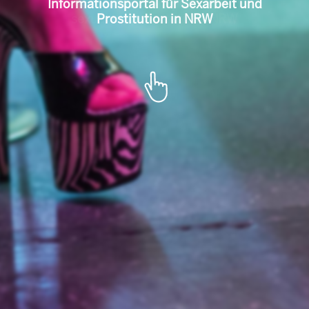
l für Sexarbeit u
Portal de informare pentru munca
sexuală și prostituție în NRW