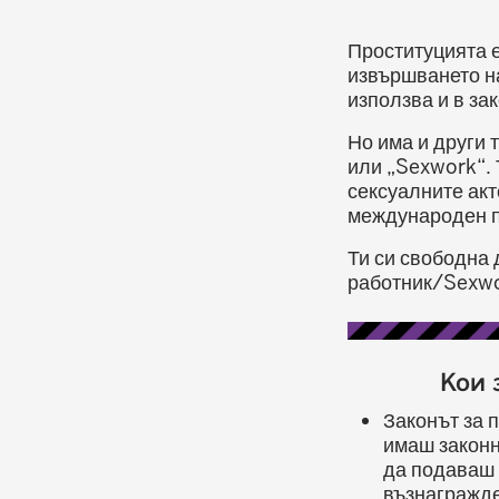
Проституцията е
извършването н
използва и в за
Но има и други 
или „Sexwork“. 
сексуалните акт
международен 
Ти си свободна 
работник/Sexwo
Кои 
Законът за п
имаш законн
да подаваш 
възнагражде