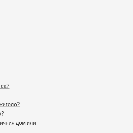
 са?
 жиголо?
о?
личния дом или