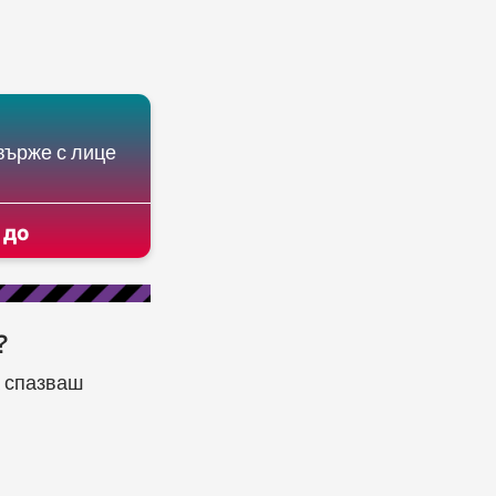
върже с лице
 до
?
а спазваш