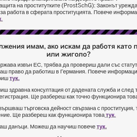
защита на проститутките (ProstSchG): Законът урежда
за работа в сферата проституцията. Повече информ
к
.
лжения имам, ако искам да работя като 
или жиголо?
ржава извън ЕС, трябва да провериш дали със статут
аш право да работиш в Германия. Повече информаци
риш
тук.
иш здравна консултация от дадената служба и след 
регистрация. Ще разбереш как точно функционира тов
вършваш търговска дейност свързана с проституция, 
ние. Ще разбереш как функционира това
тук
.
аш данъци. Можеш да научиш повече
тук.