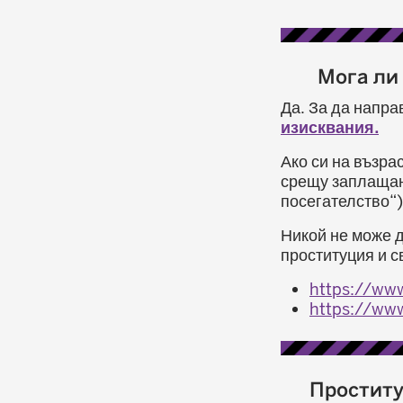
Мога ли
Да. За да напра
изисквания.
Ако си на възра
срещу заплащан
посегателство“
Никой не може д
проституция и с
https://www
https://www
Проститу