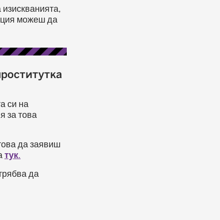
 изискванията,
ация можеш да
проститутка
а си на
я за това
това да заявиш
а
тук
.
трябва да