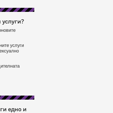
 услуги?
коновите
ните услуги
сексуално
дителната
ги едно и