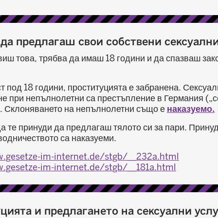
 да предлагаш свои собствени сексуални
виш това, трябва да имаш 18 години и да спазваш за
ст под 18 години, проституцията е забранена. Сексуал
е при непълнолетни са престъпление в Германия („
). Склоняването на непълнолетни също е
наказуемо.
а те принуди да предлагаш тялото си за пари. Прину
водничеството са наказуеми.
.gesetze-im-internet.de/stgb/__232a.html
.gesetze-im-internet.de/stgb/__181a.html
цията и предлагането на сексуални услу