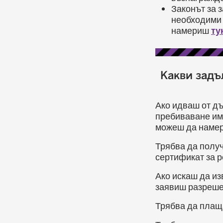
Законът за 
необходими 
намериш
ту
Какви задъ
Ако идваш от дъ
пребиваване им
можеш да наме
Трябва да получ
сертификат за 
Ако искаш да из
заявиш разреше
Трябва да плащ