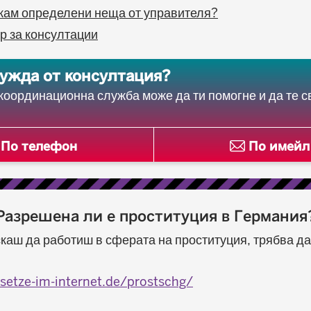
скам определени неща от управителя?
р за консултации
ужда от консултация?
оординационна служба може да ти помогне и да те с
По телефон
По имейл
Разрешена ли е проституция в Германия
скаш да работиш в сферата на проституция, трябва д
setze-im-internet.de/prostschg/