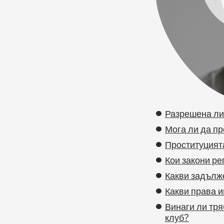
Разрешена ли
Мога ли да пр
Проституцията
Кои закони ре
Какви задълже
Какви права и
Винаги ли тря
клуб?