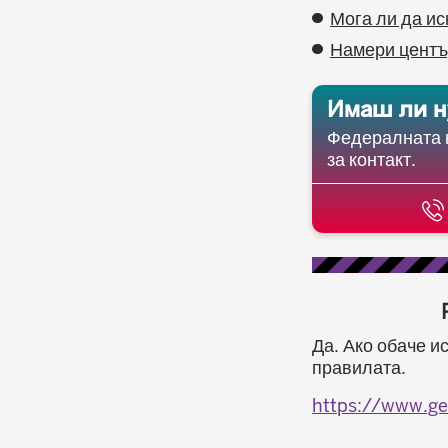
Мога ли да и
Намери центъ
Имаш ли н
Федералната к
за контакт.
Да. Ако обаче и
правилата.
https://www.ge