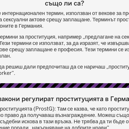
също ли са?
 интернационален термин, използван от векове за п
а сексуални актове срещу заплащане. Терминът прос
коните в Германия.
термини за проституция, например „предлагане на се
Тези термини се използват, за да изразят, че извършв
ове срещу заплащане е професия. Тези термини се из
план.
да решиш дали предпочиташ да се наричаш „проститу
rker“.
закони регулират проституцията в Герм
роституцията (ProstG): Там се казва, че като простит
о право да получаваш възнаграждение. Можеш също
съдебни искова в тази връзка. Не трябва да ти бъде 
ние поради „накърняване на добрите нрави“.