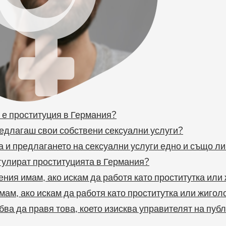
 е проституция в Германия?
едлагаш свои собствени сексуални услуги?
 и предлагането на сексуални услуги едно и също ли
гулират проституцията в Германия?
ния имам, ако искам да работя като проститутка или
мам, ако искам да работя като проститутка или жигол
бва да правя това, което изисква управителят на пуб