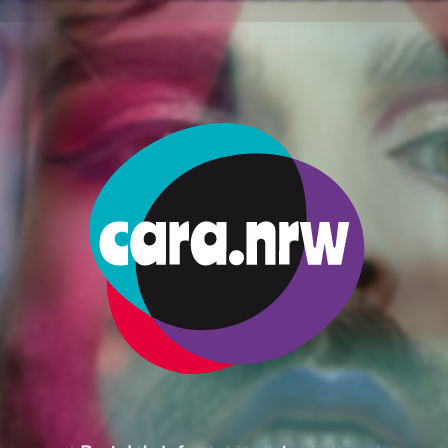
ทาง
านกฎหมาย
การค้าบริการทางเพศในเยอรมนี