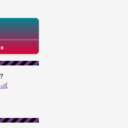
มล
่?
ปนี้