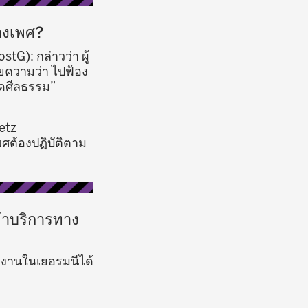
างเพศ?
G): กล่าวว่า ผู้
ยความว่า ไปฟ้อง
ผิดศีลธรรม”
etz
พศต้องปฏิบัติตาม
้าบริการทาง
ำงานในเยอรมนีได้