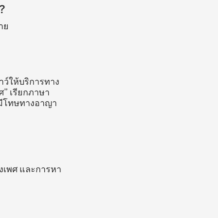
?
มาย
าว์ให้บริการทาง
ศ” เรียกภาษา
ว มีโทษทางอาญา
รทางเพศ และการหา