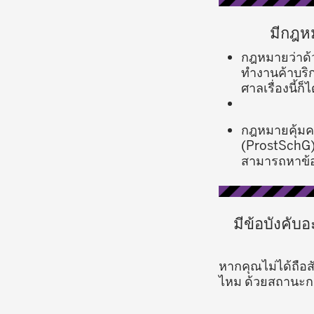
มีกฎห
กฎหมายว่าด้ว
ทำงานค้าบริก
ศาลเรื่องนี้
กฎหมายคุ้มคร
(ProstSchG):
สามารถหาข้อม
มีข้อบังคั
หากคุณไม่ได้ถือ
ไหม ด้วยสถานะการ