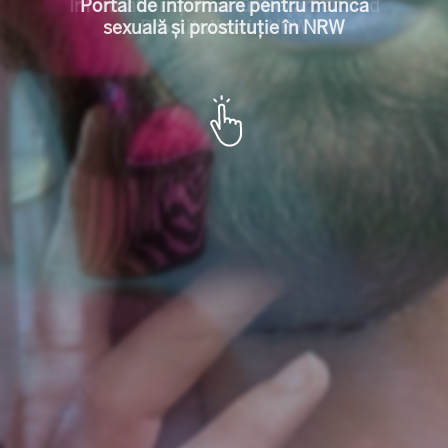
l für Sexarbeit u
Portal de informare pentru munca
sexuală și prostituție în NRW