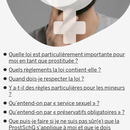
Quelle loi est particulièrement importante pour
moi en tant que prostituée ?
Quels règlements la loi contient-elle ?
Quand dois-je respecter la loi ?
Y a-t-il des règles particulières pour les mineurs
?
Qu’entend-on par « service sexuel » ?
Qu’entend-on par « préservatifs obligatoires » ?
Que puis-je faire si je ne suis pas sûr(e) que la
ProstSchG s’applique à moi et que je dois