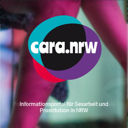
跳转到主要内容
面包屑
开始
主题
法律
性工作者保护法
Informationsportal für S
Portal de informare pentru munca sexuală
și prostituție în NRW