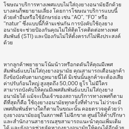
โฆษณาบริการทางเพศแบบไม่ใส่ถุงยางอนามัยอีกด้วย
บางคนก็พยายามเลี่ยง โดยการโฆษณาบริการแบบนี้
ด้วยคำอื่นหรือใช้อักษรย่อ เช่น “AO”, “FO” หรือ
“natur” ซึ่งแบบนี้ก็ห้ามเช่นกัน การบังคับใช้ถุงยาง
อนามัยจะช่วยป้องกันคุณไม่ให้ติดโรคติดต่อทางเพศ
สัมพันธ์ (STI) และป้องกันไม่ให้ตั้งครรภ์ไม่พึงประสงค์
ด้วย
หากลูกค้าพยายามโน้มน้าวหรือกดดันให้คุณมีเพศ
สัมพันธ์แบบไม่ใส่ถุงยางอนามัย คุณสามารถเตือนลูกค้า
ถึงข้อบังคับตามกฎหมายนี้ได้ มิเช่นนั้นลูกค้าจะต้องเสีย
ค่าปรับก้อนใหญ่ สูงสุดถึง 50,000 ยูโร ไม่มีใคร
สามารถบังคับให้คุณมีเพศสัมพันธ์แบบไม่ใส่ถุงยาง
อนามัยได้ แม้จะเป็นเจ้าของสถานบริการทางเพศก็ตาม
ดีที่สุดก็คือ ใช้ถุงยางอนามัยทุกครั้งที่ทำงาน ไม่ว่าจะมี
เพศสัมพันธ์ทางใดก็ตามในขณะนั้น คอยตรวจดูด้วยว่า
ถุงยางอนามัยอยู่ในสภาพดี ไม่ฉีกขาด ศูนย์ให้คำปรึกษา
และสำนักงานสาธารณสุขสามารถแนะนำคุณเพิ่มเติม
ได้ และยังอาจช่วยจัดหาถุงยางอนามัยให้คุณได้อีกด้วย