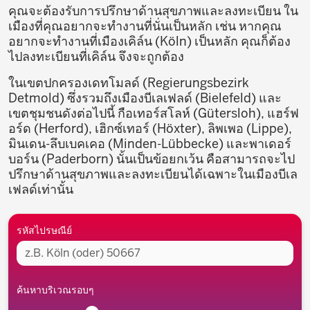
คุณจะต้องรับการปรึกษาด้านสุขภาพและลงทะเบียน ใน
เมืองที่คุณอยากจะทำงานที่นั่นเป็นหลัก เช่น หากคุณ
อยากจะทำงานที่เมืองเคิล์น (Köln) เป็นหลัก คุณก็ต้อง
ไปลงทะเบียนที่เคิล์น จึงจะถูกต้อง
ในเขตปกครองเดทโมลด์ (Regierungsbezirk
Detmold) ซึ่งรวมถึงเมืองบีเลเฟลด์ (Bielefeld) และ
เขตชุมชนดังต่อไปนี้ กือเทอร์สโลห์ (Gütersloh), แฮร์ฟ
อร์ด (Herford), เฮิกซ์เทอร์ (Höxter), ลิพเพอ (Lippe),
มินเดน-ลึบเบคเคอ (Minden-Lübbecke) และพาเดอร์
บอร์น (Paderborn) นั้นเป็นข้อยกเว้น คือสามารถจะไป
ปรึกษาด้านสุขภาพและลงทะเบียนได้เฉพาะในเมืองบีเล
เฟลด์เท่านั้น
ในรัศมี
รหัสไปรษณีย์
ค้นหาบริเวณรอบๆ