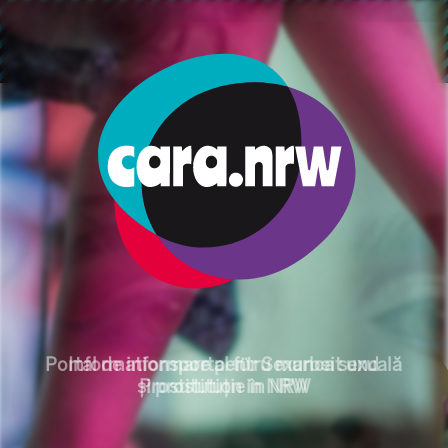
ข้ามไปยังเนื้อหาหลัก
การแสดงเส้นทาง
เริ่มต้น
หัว ข้อ
ด้านกฎหมาย
กฎหมายคุ้มครองผู้ค้าบริการทางเพศ
Informationsportal für S
Portal de informare pentru munca sexuală
și prostituție în NRW