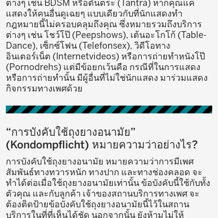
ต่างๆ เช่น BDSM หรือตันตระ (Tantra) หากคุณแค่
แสดงให้คนอื่นดูเฉยๆ แบบเดียวกับที่นักแสดงทำ
กฎหมายนี้ไม่ครอบคลุมถึงคุณ ซึ่งหมายรวมถึงบริการ
ต่างๆ เช่น โชว์โป๊ (Peepshows), เต้นอะโกโก้ (Table-
Dance), เซ็กซ์โฟน (Telefonsex), วิดีโอทาง
อินเตอร์เน็ต (Internetvideos) หรือการถ่ายทำหนังโป๊
(Pornodrehs) แต่มีข้อยกเว้นคือ กรณีที่ในการแสดง
หรือการถ่ายทำนั้น มีผู้อื่นที่ไม่ใช่นักแสดง มาร่วมแสดง
กิจกรรมทางเพศด้วย
“การบังคับใช้ถุงยางอนามัย”
(Kondompflicht) หมายความว่าอย่างไร?
การบังคับใช้ถุงยางอนามัย หมายความว่าการมีเพศ
สัมพันธ์ทางทวารหนัก ทางปาก และทางช่องคลอด จะ
ทำได้ต่อเมื่อใช้ถุงยางอนามัยเท่านั้น ข้อบังคับนี้ใช้กับทั้ง
ตัวคุณ และกับลูกค้า เจ้าของสถานบริการทางเพศ จะ
ต้องติดป้ายข้อบังคับใช้ถุงยางอนามัยนี้ไว้ในสถาน
บริการในที่ที่เห็นได้ชัด นอกจากนั้น ยังห้ามไม่ให้