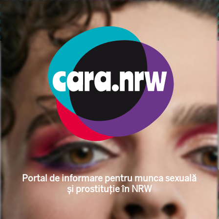
ข้ามไปยังเนื้อหาหลัก
การแสดงเส้นทาง
เริ่มต้น
หัว ข้อ
ด้านสุขภาพ
ประกันสุขภาพ
Informationsportal für S
Portal de informare pentru munca sexuală
și prostituție în NRW