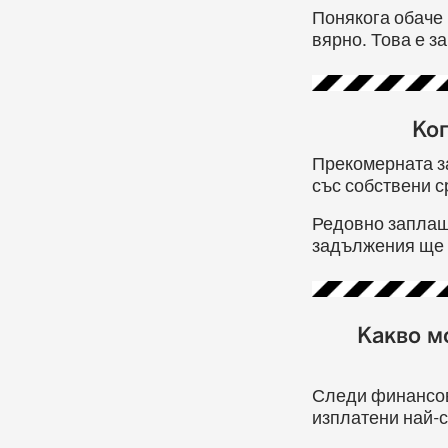
Понякога обаче 
вярно. Това е з
Ко
Прекомерната з
със собствени с
Редовно заплаща
задължения ще р
Какво м
Следи финансов
изплатени най-