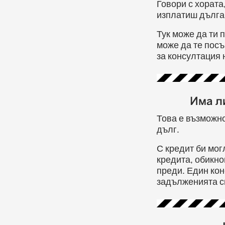
Говори с хората
изплатиш дълга 
Тук може да ти 
може да те пос
за консултация
Има л
Това е възможно
дълг.
С кредит би мог
кредита, обикно
преди. Един ко
задълженията с