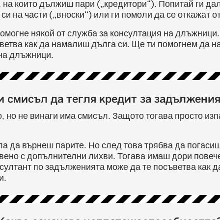
, на които дължиш пари („кредитори“). Попитай ги д
си на части („вноски“) или ги помоли да се откажат от
помогне някой от служба за консултация на длъжници.
ъветва как да намалиш дълга си. Ще ти помогнем да 
 на длъжници.
и смисъл да тегля кредит за задължения
, но не винаги има смисъл. Защото тогава просто из
ла да върнеш парите. Но след това трябва да погасиш
вено с допълнителни лихви. Тогава имаш дори повеч
нсултант по задълженията може да те посъветва как 
и.