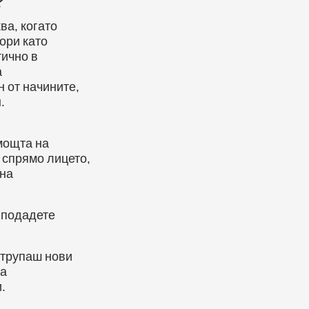
?
а, когато
ори като
тично в
а
 от начините,
.
мощта на
 спрямо лицето,
 на
 подадете
 трупаш нови
за
.