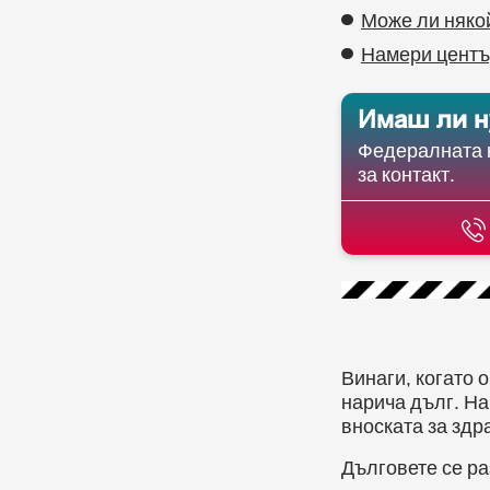
Може ли някой
Намери центъ
Имаш ли н
Федералната к
за контакт.
Винаги, когато 
нарича дълг. На
вноската за здр
Дълговете се ра