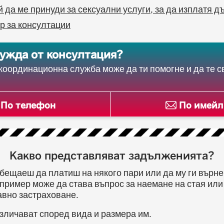
 да ме принуди за сексуални услуги, за да изплатя д
р за консултации
ужда от консултация?
оординационна служба може да ти помогне и да те с
По телефон
По имейл
Какво представляват задълженията?
обещаеш да платиш на някого пари или да му ги върне
пример може да става въпрос за наемане на стая ил
авно застраховане.
зличават според вида и размера им.