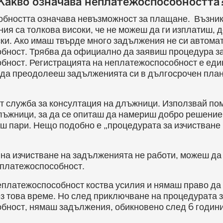
Какво означава неплатежоспособността
бността означава невъзможност за плащане. Възникв
ия са толкова високи, че не можеш да ги изплатиш, д
ки. Ако имаш твърде много задължения не си автома
бност. Трябва да официално да заявиш процедура з
бност. Регистрацията на неплатежоспособност е един
 да преодолееш задълженията си в дългосрочен план
от служба за консултация на длъжници. Използвай по
лъжници, за да се опиташ да намериш добро решение
ш пари. Нещо подобно е „процедурата за изчистване
 на изчистване на задълженията не работи, можеш да
еплатежоспособност.
еплатежоспособност коства усилия и нямаш право да
з това време. Но след приключване на процедурата 
бност, нямаш задължения, обикновено след 6 години