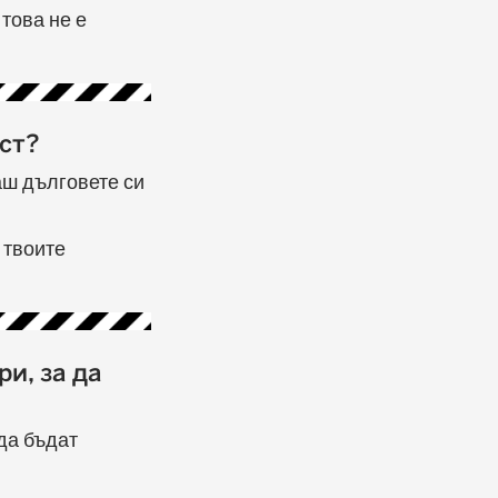
това не е
ст?
аш дълговете си
 твоите
и, за да
да бъдат