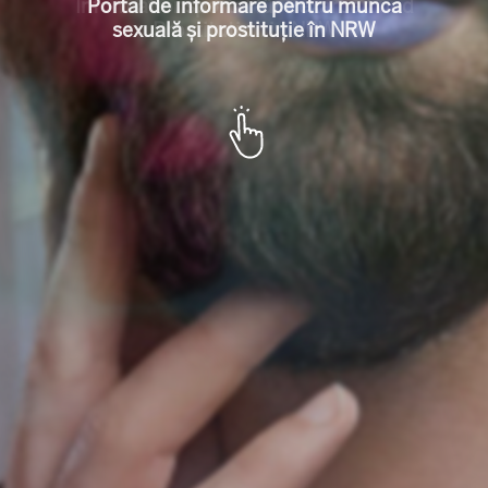
l für Sexarbeit u
Portal de informare pentru munca
sexuală și prostituție în NRW