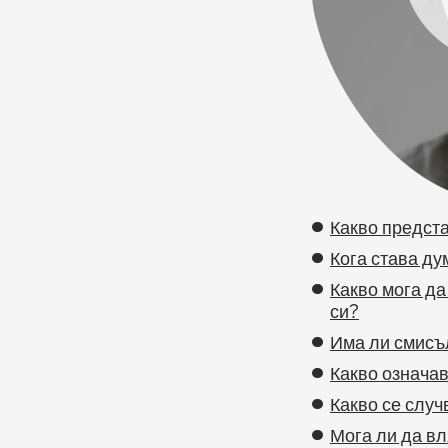
Какво предст
Кога става д
Какво мога да
си?
Има ли смисъл
Какво означа
Какво се случ
Мога ли да вл