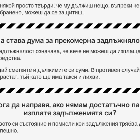
някой просто твърди, че му дължиш нещо, въпреки че 
абранено, можеш да се защитиш.
га става дума за прекомерна задлъжняло
адлъжнялост означава, че вече не можеш да изплащ
редства.
й сметките и дължимите си суми. В противен случай
астат, тъй като ще има такси и лихви.
ога да направя, ако нямам достатъчно пар
изплатя задълженията си?
ото си състояние и помисли кои задължения трябва 
спешно.