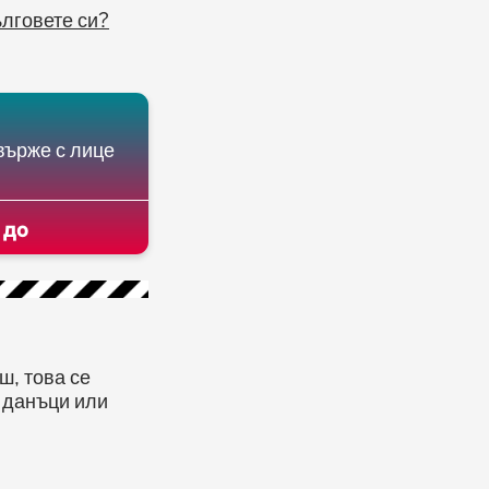
ълговете си?
върже с лице
 до
ш, това се
и данъци или