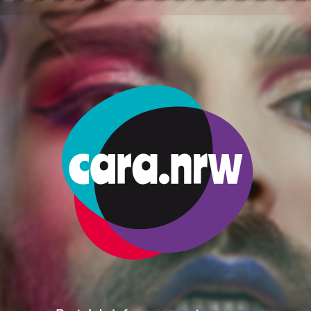
ми
Финанси
Задължение