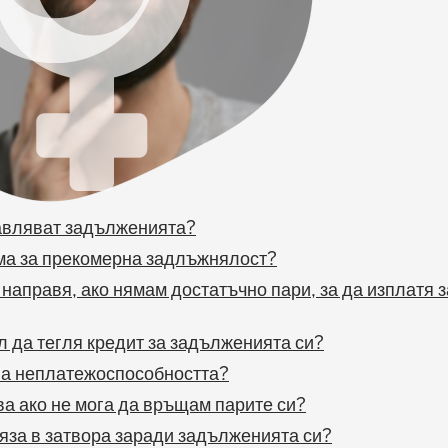
авляват задълженията?
ума за прекомерна задлъжнялост?
 направя, ако нямам достатъчно пари, за да изплатя
 да тегля кредит за задълженията си?
ва неплатежоспособността?
ва ако не мога да връщам парите си?
яза в затвора заради задълженията си?