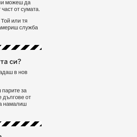
али можеш да
 част от сумата.
 Той или тя
намериш служба
та си?
падаш в нов
 парите за
е дългове от
да намалиш