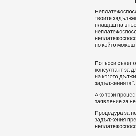
Неплатежоспосо
твоите задължен
плащаш на внос
неплатежоспосо
неплатежоспосо
по който можеш
Потърси съвет 
консултант за д
на когото дължи
задълженията“.
Ако този процес
заявление за н
Процедура за н
задължения пре
неплатежоспосо