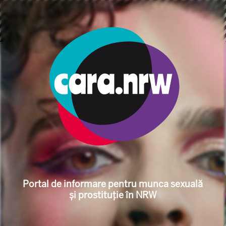
ข้ามไปยังเนื้อหาหลัก
การแสดงเส้นทาง
เริ่มต้น
หัว ข้อ
ด้านการเงิน
หนี้
Informationsportal für S
Portal de informare pentru munca sexuală
și prostituție în NRW