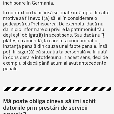
închisoare în Germania.
În context cu banii însă se poate întâmpla din alte
motive să fii nevoit(ă) să iei în considerare o
pedeapsă cu închisoarea: De exemplu, dacă nu
dai nicio informare cu privire la patrimoniul tău,
deși ești obligat(ă) în acest sens. Sau dacă nu îți
plătești o amendă, la care te-a condamnat o
instanță penală din cauza unei fapte penale. Însă
poți fii sigur(ă) că situația ta personală va fi luată
în considerare întotdeauna în acest sens, deci de
exemplu și dacă până acum ai avut antecedente
penale.
Mă poate obliga cineva să îmi achit
datoriile prin prestări de servicii