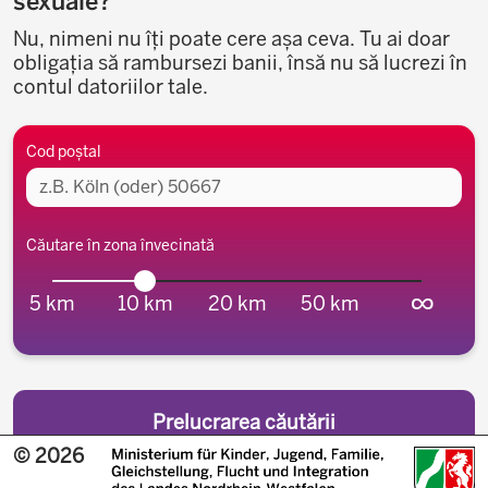
sexuale?
Nu, nimeni nu îți poate cere așa ceva. Tu ai doar
obligația să rambursezi banii, însă nu să lucrezi în
contul datoriilor tale.
Zona învecinată
Cod poștal
Căutare în zona învecinată
∞
5 km
10 km
20 km
50 km
© 2026
Scroll în sus