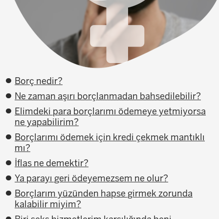
Borç nedir?
Ne zaman aşırı borçlanmadan bahsedilebilir?
Elimdeki para borçlarımı ödemeye yetmiyorsa
ne yapabilirim?
Borçlarımı ödemek için kredi çekmek mantıklı
mı?
İflas ne demektir?
Ya parayı geri ödeyemezsem ne olur?
Borçlarım yüzünden hapse girmek zorunda
kalabilir miyim?